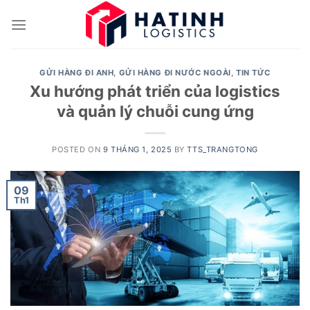
Skip
to
content
GỬI HÀNG ĐI ANH
,
GỬI HÀNG ĐI NƯỚC NGOÀI
,
TIN TỨC
Xu hướng phát triển của logistics
và quản lý chuỗi cung ứng
POSTED ON
9 THÁNG 1, 2025
BY
TTS_TRANGTONG
09
Th1