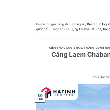
Posted in
gửi hàng đi nước ngoài
,
Kiến thức logis
quốc tế
|
Tagged
Gửi Dụng Cụ Pha Cà Phê
,
hàn
KIẾN THỨC LOGISTICS
,
THÔNG QUAN HÀ
Cảng Laem Chabang
POSTED O
30
Th6