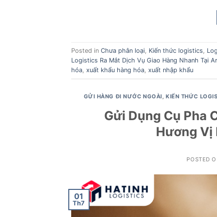
Posted in
Chưa phân loại
,
Kiến thức logistics
,
Log
Logistics Ra Mắt Dịch Vụ Giao Hàng Nhanh Tại A
hóa
,
xuất khẩu hàng hóa
,
xuất nhập khẩu
GỬI HÀNG ĐI NƯỚC NGOÀI
,
KIẾN THỨC LOGI
Gửi Dụng Cụ Pha C
Hương Vị 
POSTED 
01
Th7