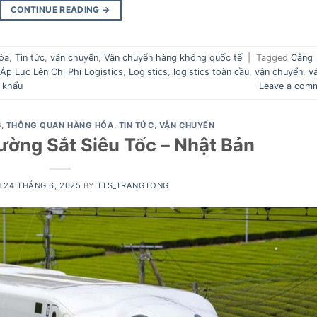
CONTINUE READING
→
óa
,
Tin tức
,
vận chuyển
,
Vận chuyển hàng không quốc tế
|
Tagged
Cảng
p Lực Lên Chi Phí Logistics
,
Logistics
,
logistics toàn cầu
,
vận chuyển
,
v
 khẩu
Leave a com
S
,
THÔNG QUAN HÀNG HÓA
,
TIN TỨC
,
VẬN CHUYỂN
ờng Sắt Siêu Tốc – Nhật Bản
N
24 THÁNG 6, 2025
BY
TTS_TRANGTONG