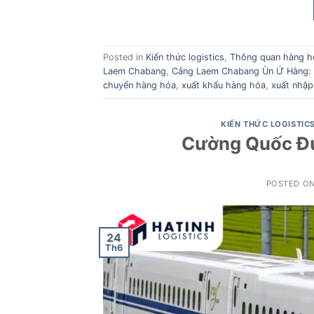
Posted in
Kiến thức logistics
,
Thông quan hàng h
Laem Chabang
,
Cảng Laem Chabang Ùn Ứ Hàng: Á
chuyển hàng hóa
,
xuất khẩu hàng hóa
,
xuất nhập
KIẾN THỨC LOGISTIC
Cường Quốc Đư
POSTED O
24
Th6