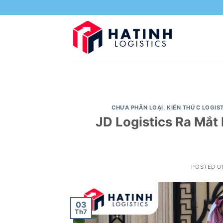
Skip
to
content
CHƯA PHÂN LOẠI
,
KIẾN THỨC LOGIS
JD Logistics Ra Mắt
POSTED 
03
Th7