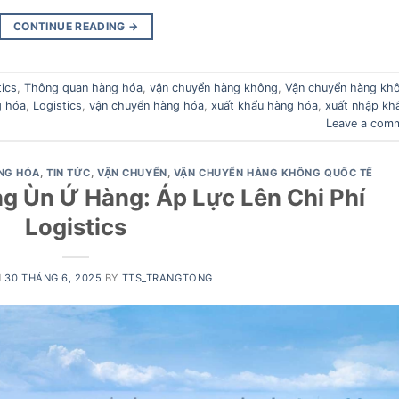
CONTINUE READING
→
tics
,
Thông quan hàng hóa
,
vận chuyển hàng không
,
Vận chuyển hàng kh
g hóa
,
Logistics
,
vận chuyển hàng hóa
,
xuất khẩu hàng hóa
,
xuất nhập kh
Leave a com
NG HÓA
,
TIN TỨC
,
VẬN CHUYỂN
,
VẬN CHUYỂN HÀNG KHÔNG QUỐC TẾ
 Ùn Ứ Hàng: Áp Lực Lên Chi Phí
Logistics
N
30 THÁNG 6, 2025
BY
TTS_TRANGTONG