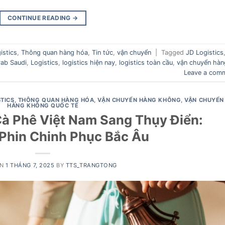
CONTINUE READING
→
istics
,
Thông quan hàng hóa
,
Tin tức
,
vận chuyển
|
Tagged
JD Logistics
rab Saudi
,
Logistics
,
logistics hiện nay
,
logistics toàn cầu
,
vận chuyển hàn
Leave a com
STICS
,
THÔNG QUAN HÀNG HÓA
,
VẬN CHUYỂN HÀNG KHÔNG
,
VẬN CHUYỂN
HÀNG KHÔNG QUỐC TẾ
à Phê Việt Nam Sang Thụy Điển:
Phin Chinh Phục Bắc Âu
ON
1 THÁNG 7, 2025
BY
TTS_TRANGTONG