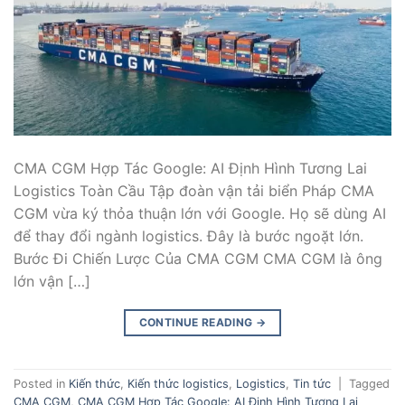
CMA CGM Hợp Tác Google: AI Định Hình Tương Lai
Logistics Toàn Cầu Tập đoàn vận tải biển Pháp CMA
CGM vừa ký thỏa thuận lớn với Google. Họ sẽ dùng AI
để thay đổi ngành logistics. Đây là bước ngoặt lớn.
Bước Đi Chiến Lược Của CMA CGM CMA CGM là ông
lớn vận […]
CONTINUE READING
→
Posted in
Kiến thức
,
Kiến thức logistics
,
Logistics
,
Tin tức
|
Tagged
CMA CGM
,
CMA CGM Hợp Tác Google: AI Định Hình Tương Lai