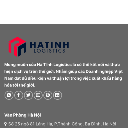
Mong muốn của Hà Tĩnh Logistics là có thể kết nối và thực
hiện dịch vụ trên thế giới. Nhằm giúp các Doanh nghiệp Việt
Nam đạt đủ điều kiện và thuận lợi trong việc xuất khẩu hàng
hóa tới thế giới.
Văn Phòng Hà Nội
Số 25 ngõ 81 Láng Hạ, P.Thành Công, Ba Đình, Hà Nội