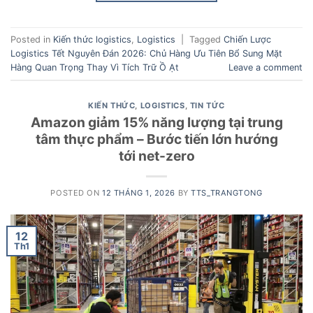
Posted in
Kiến thức logistics
,
Logistics
|
Tagged
Chiến Lược
Logistics Tết Nguyên Đán 2026: Chủ Hàng Ưu Tiên Bổ Sung Mặt
Hàng Quan Trọng Thay Vì Tích Trữ Ồ Ạt
Leave a comment
KIẾN THỨC
,
LOGISTICS
,
TIN TỨC
Amazon giảm 15% năng lượng tại trung
tâm thực phẩm – Bước tiến lớn hướng
tới net-zero
POSTED ON
12 THÁNG 1, 2026
BY
TTS_TRANGTONG
12
Th1