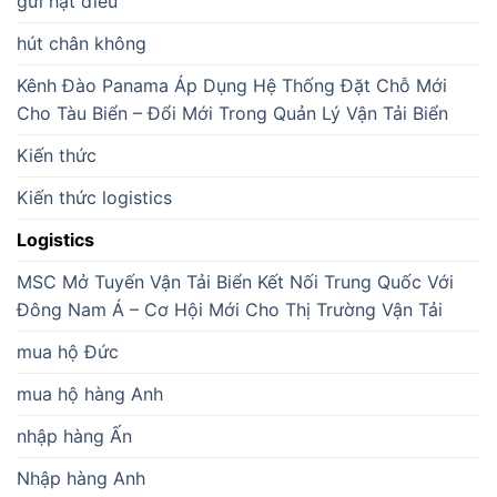
gửi hạt điều
hút chân không
Kênh Đào Panama Áp Dụng Hệ Thống Đặt Chỗ Mới
Cho Tàu Biển – Đổi Mới Trong Quản Lý Vận Tải Biển
Kiến thức
Kiến thức logistics
Logistics
MSC Mở Tuyến Vận Tải Biển Kết Nối Trung Quốc Với
Đông Nam Á – Cơ Hội Mới Cho Thị Trường Vận Tải
mua hộ Đức
mua hộ hàng Anh
nhập hàng Ấn
Nhập hàng Anh