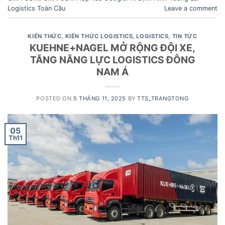
Logistics Toàn Cầu
Leave a comment
KIẾN THỨC
,
KIẾN THỨC LOGISTICS
,
LOGISTICS
,
TIN TỨC
KUEHNE+NAGEL MỞ RỘNG ĐỘI XE,
TĂNG NĂNG LỰC LOGISTICS ĐÔNG
NAM Á
POSTED ON
5 THÁNG 11, 2025
BY
TTS_TRANGTONG
05
Th11