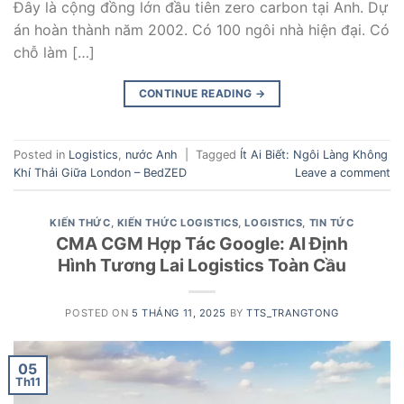
Đây là cộng đồng lớn đầu tiên zero carbon tại Anh. Dự
án hoàn thành năm 2002. Có 100 ngôi nhà hiện đại. Có
chỗ làm […]
CONTINUE READING
→
Posted in
Logistics
,
nước Anh
|
Tagged
Ít Ai Biết: Ngôi Làng Không
Khí Thải Giữa London – BedZED
Leave a comment
KIẾN THỨC
,
KIẾN THỨC LOGISTICS
,
LOGISTICS
,
TIN TỨC
CMA CGM Hợp Tác Google: AI Định
Hình Tương Lai Logistics Toàn Cầu
POSTED ON
5 THÁNG 11, 2025
BY
TTS_TRANGTONG
05
Th11