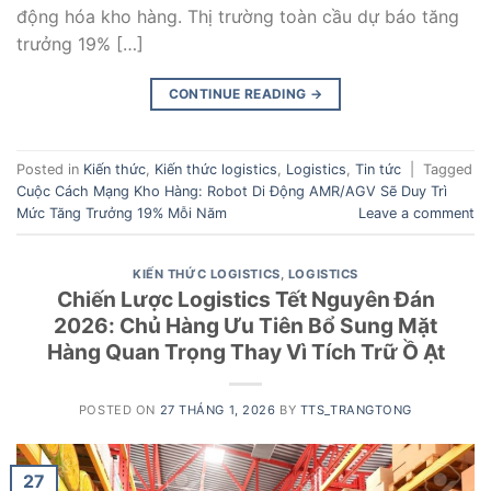
động hóa kho hàng. Thị trường toàn cầu dự báo tăng
trưởng 19% […]
CONTINUE READING
→
Posted in
Kiến thức
,
Kiến thức logistics
,
Logistics
,
Tin tức
|
Tagged
Cuộc Cách Mạng Kho Hàng: Robot Di Động AMR/AGV Sẽ Duy Trì
Mức Tăng Trưởng 19% Mỗi Năm
Leave a comment
KIẾN THỨC LOGISTICS
,
LOGISTICS
Chiến Lược Logistics Tết Nguyên Đán
2026: Chủ Hàng Ưu Tiên Bổ Sung Mặt
Hàng Quan Trọng Thay Vì Tích Trữ Ồ Ạt
POSTED ON
27 THÁNG 1, 2026
BY
TTS_TRANGTONG
27