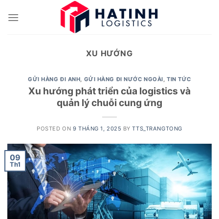
Skip
to
content
XU HƯỚNG
GỬI HÀNG ĐI ANH
,
GỬI HÀNG ĐI NƯỚC NGOÀI
,
TIN TỨC
Xu hướng phát triển của logistics và
quản lý chuỗi cung ứng
POSTED ON
9 THÁNG 1, 2025
BY
TTS_TRANGTONG
09
Th1