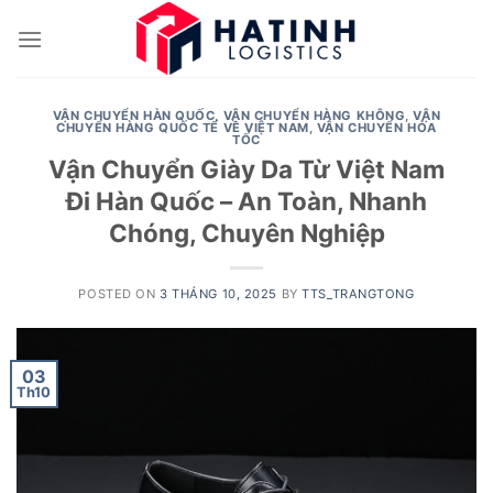
Skip
to
content
VẬN CHUYỂN HÀN QUỐC
,
VẬN CHUYỂN HÀNG KHÔNG
,
VẬN
CHUYỂN HÀNG QUỐC TẾ VỀ VIỆT NAM
,
VẬN CHUYỂN HỎA
TỐC
Vận Chuyển Giày Da Từ Việt Nam
Đi Hàn Quốc – An Toàn, Nhanh
Chóng, Chuyên Nghiệp
POSTED ON
3 THÁNG 10, 2025
BY
TTS_TRANGTONG
03
Th10