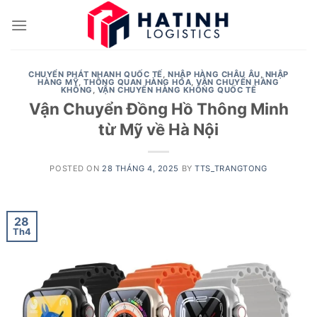
Skip
to
content
CHUYỂN PHÁT NHANH QUỐC TẾ
,
NHẬP HÀNG CHÂU ÂU
,
NHẬP
HÀNG MỸ
,
THÔNG QUAN HÀNG HÓA
,
VẬN CHUYỂN HÀNG
KHÔNG
,
VẬN CHUYỂN HÀNG KHÔNG QUỐC TẾ
Vận Chuyển Đồng Hồ Thông Minh
từ Mỹ về Hà Nội
POSTED ON
28 THÁNG 4, 2025
BY
TTS_TRANGTONG
28
Th4