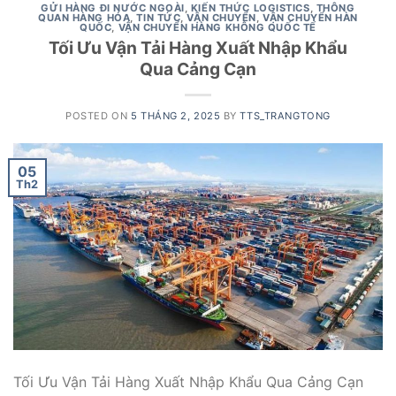
GỬI HÀNG ĐI NƯỚC NGOÀI
,
KIẾN THỨC LOGISTICS
,
THÔNG
QUAN HÀNG HÓA
,
TIN TỨC
,
VẬN CHUYỂN
,
VẬN CHUYỂN HÀN
QUỐC
,
VẬN CHUYỂN HÀNG KHÔNG QUỐC TẾ
Tối Ưu Vận Tải Hàng Xuất Nhập Khẩu
Qua Cảng Cạn
POSTED ON
5 THÁNG 2, 2025
BY
TTS_TRANGTONG
05
Th2
Tối Ưu Vận Tải Hàng Xuất Nhập Khẩu Qua Cảng Cạn