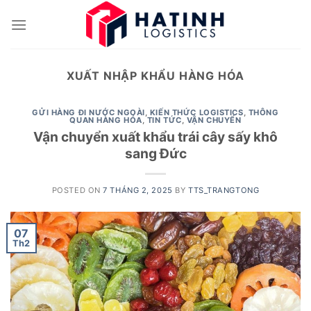
Skip
to
content
XUẤT NHẬP KHẨU HÀNG HÓA
GỬI HÀNG ĐI NƯỚC NGOÀI
,
KIẾN THỨC LOGISTICS
,
THÔNG
QUAN HÀNG HÓA
,
TIN TỨC
,
VẬN CHUYỂN
Vận chuyển xuất khẩu trái cây sấy khô
sang Đức
POSTED ON
7 THÁNG 2, 2025
BY
TTS_TRANGTONG
07
Th2