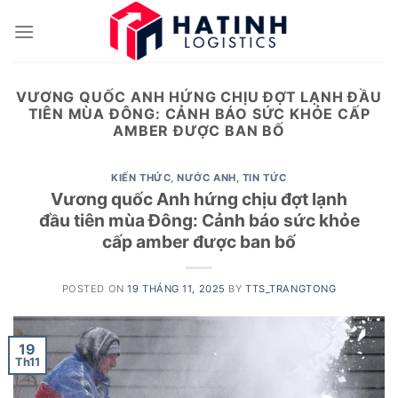
Skip
to
content
VƯƠNG QUỐC ANH HỨNG CHỊU ĐỢT LẠNH ĐẦU
TIÊN MÙA ĐÔNG: CẢNH BÁO SỨC KHỎE CẤP
AMBER ĐƯỢC BAN BỐ
KIẾN THỨC
,
NƯỚC ANH
,
TIN TỨC
Vương quốc Anh hứng chịu đợt lạnh
đầu tiên mùa Đông: Cảnh báo sức khỏe
cấp amber được ban bố
POSTED ON
19 THÁNG 11, 2025
BY
TTS_TRANGTONG
19
Th11