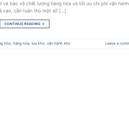
rữ và bảo vệ chất lượng hàng hóa và tối ưu chi phí vận hành
ả cao, cần tuân thủ một số […]
CONTINUE READING
→
ng hóa
,
hàng hóa
,
lưu kho
,
vận hành kho
Leave a com