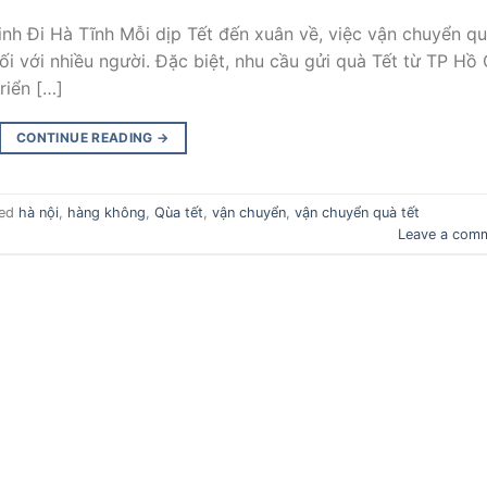
h Đi Hà Tĩnh Mỗi dịp Tết đến xuân về, việc vận chuyển q
i với nhiều người. Đặc biệt, nhu cầu gửi quà Tết từ TP Hồ 
riển […]
CONTINUE READING
→
ged
hà nội
,
hàng không
,
Qùa tết
,
vận chuyển
,
vận chuyển quà tết
Leave a com