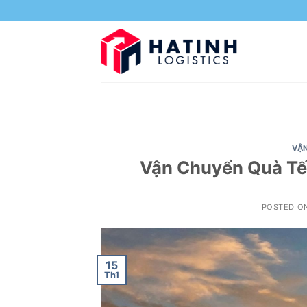
Skip
to
content
VẬ
Vận Chuyển Quà Tết
POSTED O
15
Th1