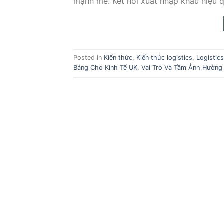
mạnh mẽ. Kết nối xuất nhập khẩu hiệu qu
Posted in
Kiến thức
,
Kiến thức logistics
,
Logistics
Bảng Cho Kinh Tế UK
,
Vai Trò Và Tầm Ảnh Hưởng 