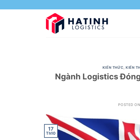
Skip
to
content
KIẾN THỨC
,
KIẾN T
Ngành Logistics Đón
POSTED O
17
Th10