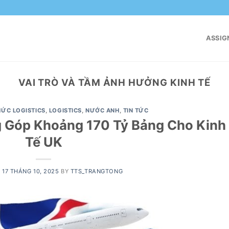
ASSIG
VAI TRÒ VÀ TẦM ẢNH HƯỞNG KINH TẾ
HỨC LOGISTICS
,
LOGISTICS
,
NƯỚC ANH
,
TIN TỨC
g Góp Khoảng 170 Tỷ Bảng Cho Kinh
Tế UK
N
17 THÁNG 10, 2025
BY
TTS_TRANGTONG