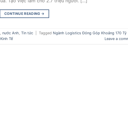
ả. Tạo việc làm cho 2.7 triệu người. […]
CONTINUE READING
→
,
nước Anh
,
Tin tức
|
Tagged
Ngành Logistics Đóng Góp Khoảng 170 Tỷ
Kinh Tế
Leave a com