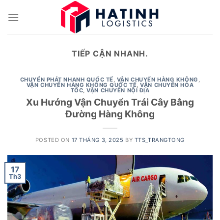
Skip
to
content
TIẾP CẬN NHANH.
CHUYỂN PHÁT NHANH QUỐC TẾ
,
VẬN CHUYỂN HÀNG KHÔNG
,
VẬN CHUYỂN HÀNG KHÔNG QUỐC TẾ
,
VẬN CHUYỂN HỎA
TỐC
,
VẬN CHUYỂN NỘI ĐỊA
Xu Hướng Vận Chuyển Trái Cây Bằng
Đường Hàng Không
POSTED ON
17 THÁNG 3, 2025
BY
TTS_TRANGTONG
17
Th3