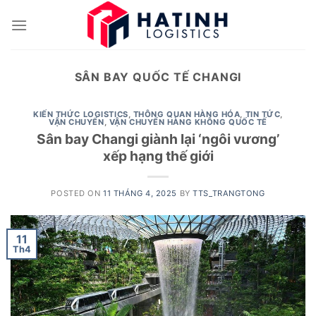
Skip
to
content
SÂN BAY QUỐC TẾ CHANGI
KIẾN THỨC LOGISTICS
,
THÔNG QUAN HÀNG HÓA
,
TIN TỨC
,
VẬN CHUYỂN
,
VẬN CHUYỂN HÀNG KHÔNG QUỐC TẾ
Sân bay Changi giành lại ‘ngôi vương’
xếp hạng thế giới
POSTED ON
11 THÁNG 4, 2025
BY
TTS_TRANGTONG
11
Th4