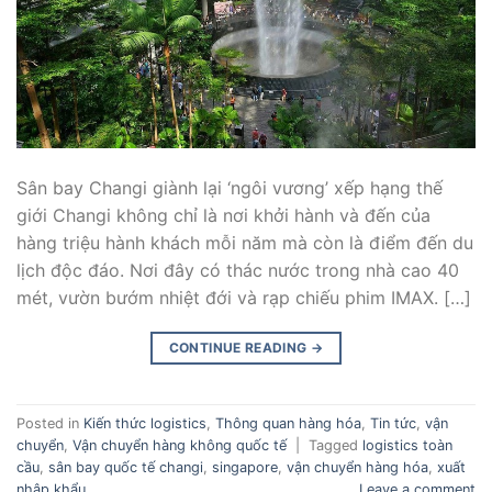
Sân bay Changi giành lại ‘ngôi vương’ xếp hạng thế
giới Changi không chỉ là nơi khởi hành và đến của
hàng triệu hành khách mỗi năm mà còn là điểm đến du
lịch độc đáo. Nơi đây có thác nước trong nhà cao 40
mét, vườn bướm nhiệt đới và rạp chiếu phim IMAX. […]
CONTINUE READING
→
Posted in
Kiến thức logistics
,
Thông quan hàng hóa
,
Tin tức
,
vận
chuyển
,
Vận chuyển hàng không quốc tế
|
Tagged
logistics toàn
cầu
,
sân bay quốc tế changi
,
singapore
,
vận chuyển hàng hóa
,
xuất
nhập khẩu
Leave a comment