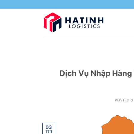
Skip
to
content
Dịch Vụ Nhập Hàng 
POSTED 
03
Th1