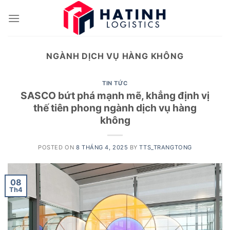
Skip
to
content
NGÀNH DỊCH VỤ HÀNG KHÔNG
TIN TỨC
SASCO bứt phá mạnh mẽ, khẳng định vị
thế tiên phong ngành dịch vụ hàng
không
POSTED ON
8 THÁNG 4, 2025
BY
TTS_TRANGTONG
08
Th4