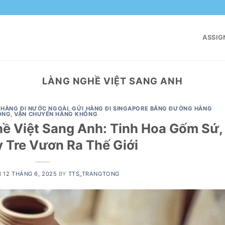
ASSIG
LÀNG NGHỀ VIỆT SANG ANH
 HÀNG ĐI NƯỚC NGOÀI
,
GỬI HÀNG ĐI SINGAPORE BẰNG ĐƯỜNG HÀNG
ÔNG
,
VẬN CHUYỂN HÀNG KHÔNG
ề Việt Sang Anh: Tinh Hoa Gốm Sứ,
y Tre Vươn Ra Thế Giới
N
12 THÁNG 6, 2025
BY
TTS_TRANGTONG