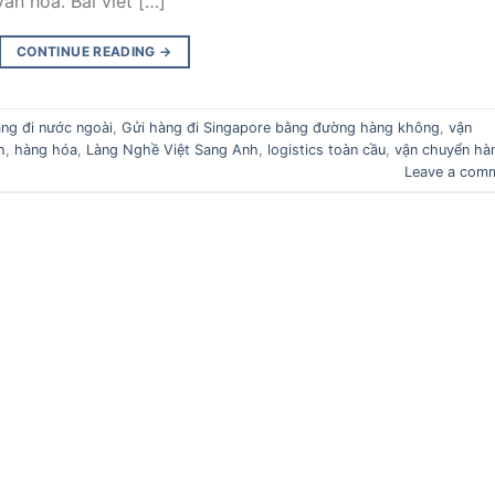
ăn hóa. Bài viết […]
CONTINUE READING
→
àng đi nước ngoài
,
Gửi hàng đi Singapore bằng đường hàng không
,
vận
h
,
hàng hóa
,
Làng Nghề Việt Sang Anh
,
logistics toàn cầu
,
vận chuyển hà
Leave a com