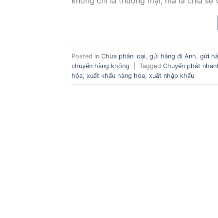
không chỉ là thương mại, mà là chia sẻ v
Posted in
Chưa phân loại
,
gửi hàng đi Anh
,
gửi h
chuyển hàng không
|
Tagged
Chuyển phát nhan
hóa
,
xuất khẩu hàng hóa
,
xuất nhập khẩu