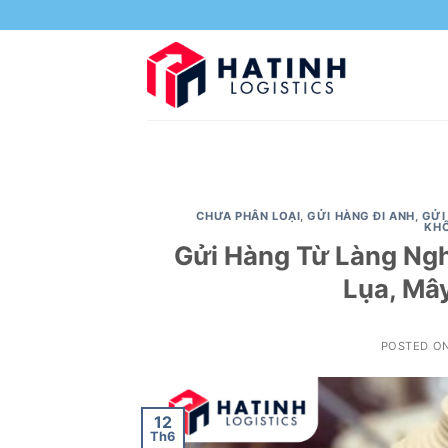
Skip
to
content
CHƯA PHÂN LOẠI
,
GỬI HÀNG ĐI ANH
,
GỬI
KH
Gửi Hàng Từ Làng Ngh
Lụa, Mâ
POSTED O
12
Th6