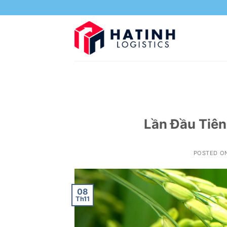
Skip
to
content
Lần Đầu Tiê
POSTED O
08
Th11