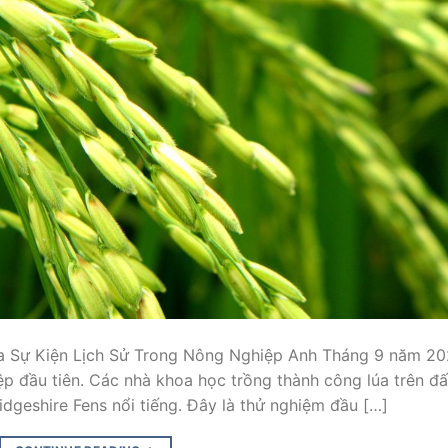
a Sự Kiện Lịch Sử Trong Nông Nghiệp Anh Tháng 9 năm 20
p đầu tiên. Các nhà khoa học trồng thành công lúa trên đấ
dgeshire Fens nổi tiếng. Đây là thử nghiệm đầu […]