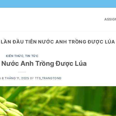
ASSIG
LẦN ĐẦU TIÊN NƯỚC ANH TRỒNG ĐƯỢC LÚA
KIẾN THỨC
,
TIN TỨC
n Nước Anh Trồng Được Lúa
N
8 THÁNG 11, 2025
BY
TTS_TRANGTONG