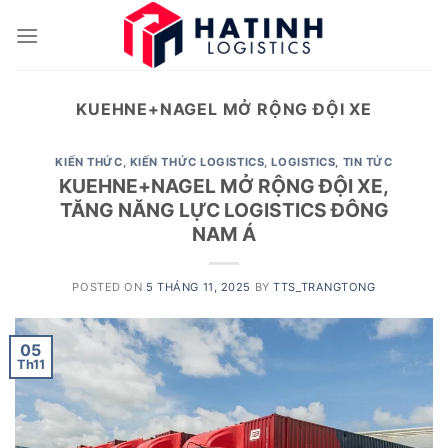
Skip
to
content
KUEHNE+NAGEL MỞ RỘNG ĐỘI XE
KIẾN THỨC
,
KIẾN THỨC LOGISTICS
,
LOGISTICS
,
TIN TỨC
KUEHNE+NAGEL MỞ RỘNG ĐỘI XE,
TĂNG NĂNG LỰC LOGISTICS ĐÔNG
NAM Á
POSTED ON
5 THÁNG 11, 2025
BY
TTS_TRANGTONG
05
Th11