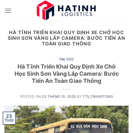
Skip
to
content
HÀ TĨNH TRIỂN KHAI QUY ĐỊNH XE CHỞ HỌC
SINH SƠN VÀNG LẮP CAMERA: BƯỚC TIẾN AN
TOÀN GIAO THÔNG
TIN TỨC
Hà Tĩnh Triển Khai Quy Định Xe Chở
Học Sinh Sơn Vàng Lắp Camera: Bước
Tiến An Toàn Giao Thông
POSTED ON
23 THÁNG 10, 2025
BY
TTS_TRANGTONG
23
Th10