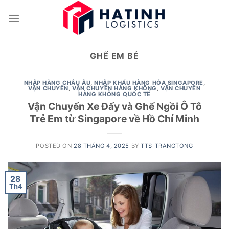
Skip
to
content
GHẾ EM BÉ
NHẬP HÀNG CHÂU ÂU
,
NHẬP KHẨU HÀNG HÓA SINGAPORE
,
VẬN CHUYỂN
,
VẬN CHUYỂN HÀNG KHÔNG
,
VẬN CHUYỂN
HÀNG KHÔNG QUỐC TẾ
Vận Chuyển Xe Đẩy và Ghế Ngồi Ô Tô
Trẻ Em từ Singapore về Hồ Chí Minh
POSTED ON
28 THÁNG 4, 2025
BY
TTS_TRANGTONG
28
Th4