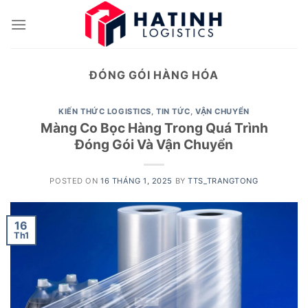
Skip
to
content
ĐÓNG GÓI HÀNG HÓA
KIẾN THỨC LOGISTICS
,
TIN TỨC
,
VẬN CHUYỂN
Màng Co Bọc Hàng Trong Quá Trình
Đóng Gói Và Vận Chuyển
POSTED ON
16 THÁNG 1, 2025
BY
TTS_TRANGTONG
16
Th1