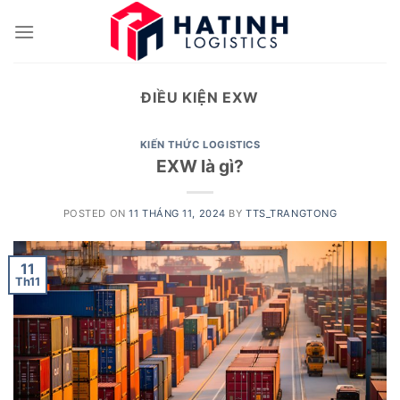
Skip
to
content
ĐIỀU KIỆN EXW
KIẾN THỨC LOGISTICS
EXW là gì?
POSTED ON
11 THÁNG 11, 2024
BY
TTS_TRANGTONG
11
Th11