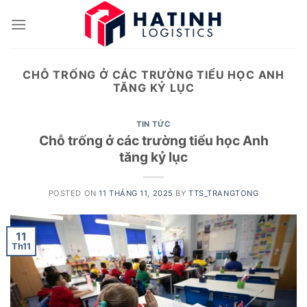
Skip
to
content
CHỖ TRỐNG Ở CÁC TRƯỜNG TIỂU HỌC ANH
TĂNG KỶ LỤC
TIN TỨC
Chỗ trống ở các trường tiểu học Anh
tăng kỷ lục
POSTED ON
11 THÁNG 11, 2025
BY
TTS_TRANGTONG
11
Th11