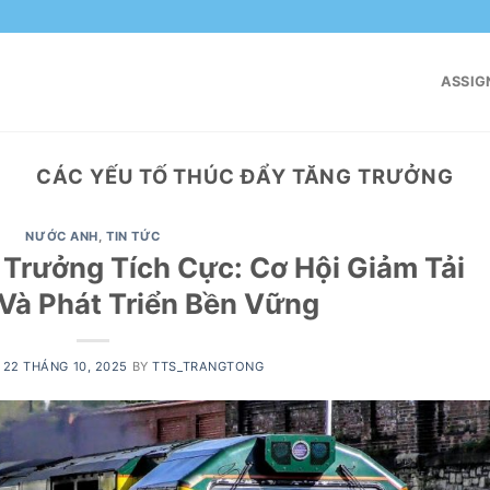
ASSIG
CÁC YẾU TỐ THÚC ĐẨY TĂNG TRƯỞNG
NƯỚC ANH
,
TIN TỨC
g Trưởng Tích Cực: Cơ Hội Giảm Tải
Và Phát Triển Bền Vững
N
22 THÁNG 10, 2025
BY
TTS_TRANGTONG