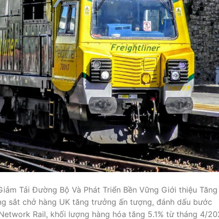
 Giảm Tải Đường Bộ Và Phát Triển Bền Vững Giới thiệu Tăng
ng sắt chở hàng UK tăng trưởng ấn tượng, đánh dấu bước
 Network Rail, khối lượng hàng hóa tăng 5.1% từ tháng 4/2