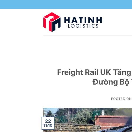
Skip
to
content
Freight Rail UK Tăn
Đường Bộ 
POSTED O
22
Th10