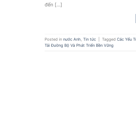
đến […]
Posted in
nước Anh
,
Tin tức
|
Tagged
Các Yếu T
Tải Đường Bộ Và Phát Triển Bền Vững