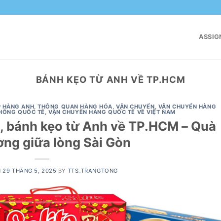
ASSIG
BÁNH KẸO TỪ ANH VỀ TP.HCM
 HÀNG ANH
,
THÔNG QUAN HÀNG HÓA
,
VẬN CHUYỂN
,
VẬN CHUYỂN HÀNG
HÔNG QUỐC TẾ
,
VẬN CHUYỂN HÀNG QUỐC TẾ VỀ VIỆT NAM
, bánh kẹo từ Anh về TP.HCM – Quà
ng giữa lòng Sài Gòn
N
29 THÁNG 5, 2025
BY
TTS_TRANGTONG