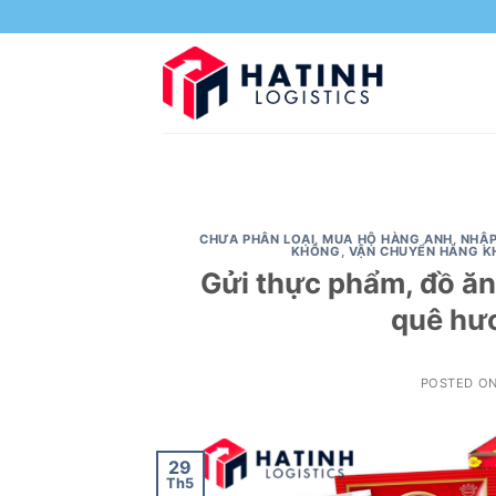
Skip
to
content
CHƯA PHÂN LOẠI
,
MUA HỘ HÀNG ANH
,
NHẬP
KHÔNG
,
VẬN CHUYỂN HÀNG K
Gửi thực phẩm, đồ ăn
quê hươ
POSTED O
29
Th5