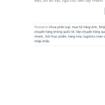
kẹo, đồ ăn vặt, ngũ cốc đến tay nhanh.
Posted in
Chưa phân loại
,
mua hộ hàng Anh
,
Nhậ
chuyển hàng không quốc tế
,
Vận chuyển hàng qu
nhanh
,
Gửi thực phẩm
,
hàng hóa
,
logistics toàn 
nhập khẩu