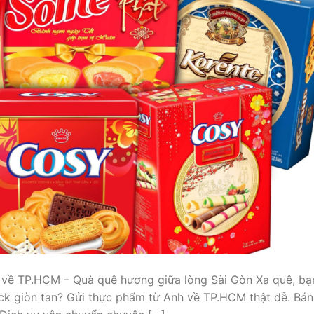
 về TP.HCM – Quà quê hương giữa lòng Sài Gòn Xa quê, bạ
ck giòn tan? Gửi thực phẩm từ Anh về TP.HCM thật dễ. Bán