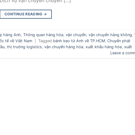
 Dịch vụ vận chuyển chuyên […]
CONTINUE READING
→
p hàng Anh
,
Thông quan hàng hóa
,
vận chuyển
,
vận chuyển hàng không
,
ốc tế về Việt Nam
|
Tagged
bánh kẹo từ Anh về TP.HCM
,
Chuyển phát
cầu
,
thị trường logistics
,
vận chuyển hàng hóa
,
xuất khẩu hàng hóa
,
xuất
Leave a com