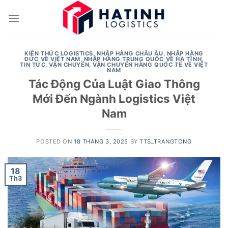
Skip
to
content
KIẾN THỨC LOGISTICS
,
NHẬP HÀNG CHÂU ÂU
,
NHẬP HÀNG
ĐỨC VỀ VIỆT NAM
,
NHẬP HÀNG TRUNG QUỐC VỀ HÀ TĨNH
,
TIN TỨC
,
VẬN CHUYỂN
,
VẬN CHUYỂN HÀNG QUỐC TẾ VỀ VIỆT
NAM
Tác Động Của Luật Giao Thông
Mới Đến Ngành Logistics Việt
Nam
POSTED ON
18 THÁNG 3, 2025
BY
TTS_TRANGTONG
18
Th3