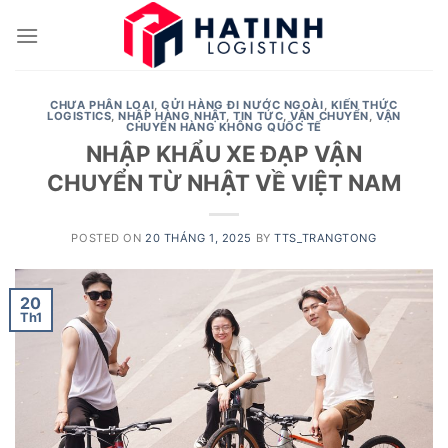
Skip
to
content
CHƯA PHÂN LOẠI
,
GỬI HÀNG ĐI NƯỚC NGOÀI
,
KIẾN THỨC
LOGISTICS
,
NHẬP HÀNG NHẬT
,
TIN TỨC
,
VẬN CHUYỂN
,
VẬN
CHUYỂN HÀNG KHÔNG QUỐC TẾ
NHẬP KHẨU XE ĐẠP VẬN
CHUYỂN TỪ NHẬT VỀ VIỆT NAM
POSTED ON
20 THÁNG 1, 2025
BY
TTS_TRANGTONG
20
Th1