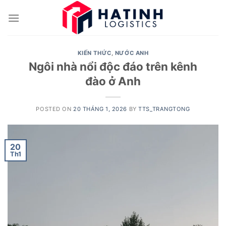
Skip
to
content
KIẾN THỨC
,
NƯỚC ANH
Ngôi nhà nổi độc đáo trên kênh
đào ở Anh
POSTED ON
20 THÁNG 1, 2026
BY
TTS_TRANGTONG
20
Th1