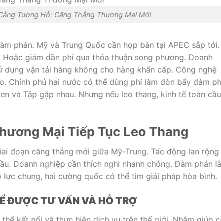
 Cảng Tương Hỗ: Căng Thẳng Thương Mại Mới
àm phán. Mỹ và Trung Quốc cần họp bàn tại APEC sắp tới.
àu. Hoặc giảm dần phí qua thỏa thuận song phương. Doanh
ử dụng vận tải hàng không cho hàng khẩn cấp. Công nghệ
ro. Chính phủ hai nước có thể dùng phí làm đòn bẩy đàm ph
en và Tập gặp nhau. Nhưng nếu leo thang, kinh tế toàn cầu
hương Mại Tiếp Tục Leo Thang
iai đoạn căng thẳng mới giữa Mỹ-Trung. Tác động lan rộng
cầu. Doanh nghiệp cần thích nghi nhanh chóng. Đàm phán l
nỗ lực chung, hai cường quốc có thể tìm giải pháp hòa bình.
 ĐỂ ĐƯỢC TƯ VẤN VÀ HỖ TRỢ
thể kết nối và thực hiện dịch vụ trên thế giới. Nhằm giúp 