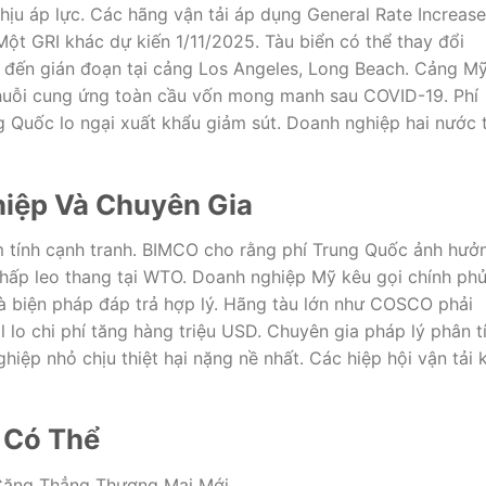
hịu áp lực. Các hãng vận tải áp dụng General Rate Increase
Một GRI khác dự kiến 1/11/2025. Tàu biển có thể thay đổi
n đến gián đoạn tại cảng Los Angeles, Long Beach. Cảng M
huỗi cung ứng toàn cầu vốn mong manh sau COVID-19. Phí
g Quốc lo ngại xuất khẩu giảm sút. Doanh nghiệp hai nước 
iệp Và Chuyên Gia
m tính cạnh tranh. BIMCO cho rằng phí Trung Quốc ảnh hưở
chấp leo thang tại WTO. Doanh nghiệp Mỹ kêu gọi chính ph
à biện pháp đáp trả hợp lý. Hãng tàu lớn như COSCO phải
val lo chi phí tăng hàng triệu USD. Chuyên gia pháp lý phân t
ghiệp nhỏ chịu thiệt hại nặng nề nhất. Các hiệp hội vận tải 
p Có Thể