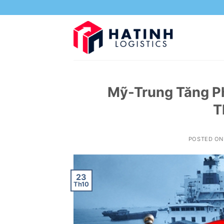
Skip
to
content
Mỹ-Trung Tăng P
T
POSTED O
23
Th10