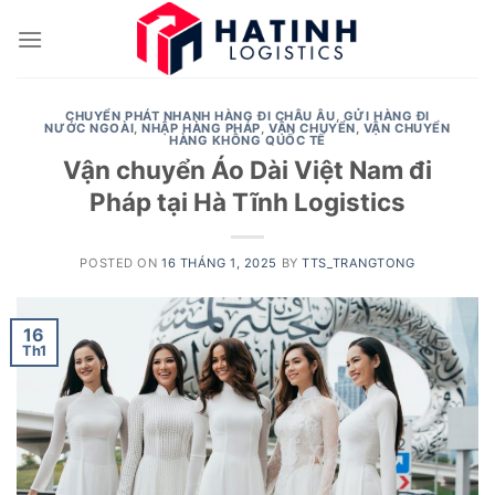
Skip
to
content
CHUYỂN PHÁT NHANH HÀNG ĐI CHÂU ÂU
,
GỬI HÀNG ĐI
NƯỚC NGOÀI
,
NHẬP HÀNG PHÁP
,
VẬN CHUYỂN
,
VẬN CHUYỂN
HÀNG KHÔNG QUỐC TẾ
Vận chuyển Áo Dài Việt Nam đi
Pháp tại Hà Tĩnh Logistics
POSTED ON
16 THÁNG 1, 2025
BY
TTS_TRANGTONG
16
Th1