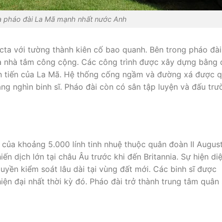
a pháo đài La Mã mạnh nhất nước Anh
cta với tường thành kiên cố bao quanh. Bên trong pháo đài
và nhà tắm công cộng. Các công trình được xây dựng bằng 
iên tiến của La Mã. Hệ thống cống ngầm và đường xá được 
ng nghìn binh sĩ. Pháo đài còn có sân tập luyện và đấu trư
 của khoảng 5.000 lính tinh nhuệ thuộc quân đoàn II August
ến dịch lớn tại châu Âu trước khi đến Britannia. Sự hiện di
uyền kiểm soát lâu dài tại vùng đất mới. Các binh sĩ được
hiện đại nhất thời kỳ đó. Pháo đài trở thành trung tâm quân