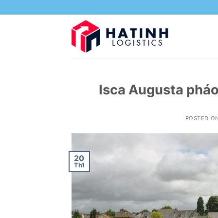
Skip
to
content
Isca Augusta pháo
POSTED O
20
Th1