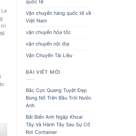
quốc tế
 La
Vận chuyển hàng quốc tế về
ng
Việt Nam
trì
vận chuyển hỏa tốc
đế
vận chuyển nội địa
Vận Chuyển Tài Liệu
BÀI VIẾT MỚI
i
ác
Bắc Cực Quang Tuyệt Đẹp
Bùng Nổ Trên Bầu Trời Nước
Anh
Bãi Biển Anh Ngập Khoai
Tây Và Hành Tây Sau Sự Cố
Rơi Container