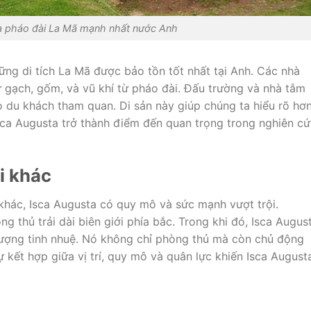
a pháo đài La Mã mạnh nhất nước Anh
ững di tích La Mã được bảo tồn tốt nhất tại Anh. Các nhà
ư gạch, gốm, và vũ khí từ pháo đài. Đấu trường và nhà tắm
 du khách tham quan. Di sản này giúp chúng ta hiểu rõ hơ
sca Augusta trở thành điểm đến quan trọng trong nghiên c
i khác
 khác, Isca Augusta có quy mô và sức mạnh vượt trội.
ng thủ trải dài biên giới phía bắc. Trong khi đó, Isca Augus
 lượng tinh nhuệ. Nó không chỉ phòng thủ mà còn chủ động
 kết hợp giữa vị trí, quy mô và quân lực khiến Isca August