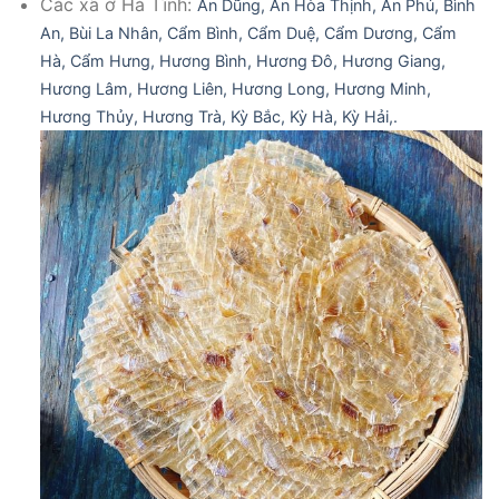
Các xã ở Hà Tĩnh:
An Dũng,
An Hòa Thịnh,
Ân Phú,
Bình
An,
Bùi La Nhân,
Cẩm Bình,
Cẩm Duệ,
Cẩm Dương,
Cẩm
Hà,
Cẩm Hưng,
Hương Bình,
Hương Đô,
Hương Giang,
Hương Lâm,
Hương Liên,
Hương Long,
Hương Minh,
Hương Thủy,
Hương Trà,
Kỳ Bắc,
Kỳ Hà,
Kỳ Hải,.